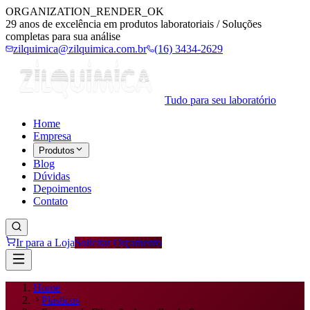
ORGANIZATION_RENDER_OK
29 anos de excelência em produtos laboratoriais / Soluções
completas para sua análise
zilquimica@zilquimica.com.br
(16) 3434-2629
Tudo para seu laboratório
Home
Empresa
Produtos
Blog
Dúvidas
Depoimentos
Contato
Ir para a Loja
Solicitar Orçamento
Home
Plásticos