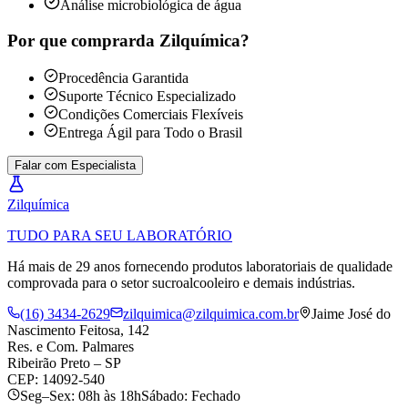
Análise microbiológica de água
Por que comprar
da Zilquímica?
Procedência Garantida
Suporte Técnico Especializado
Condições Comerciais Flexíveis
Entrega Ágil para Todo o Brasil
Falar com Especialista
Zil
química
TUDO PARA SEU LABORATÓRIO
Há mais de 29 anos fornecendo produtos laboratoriais de qualidade
comprovada para o setor sucroalcooleiro e demais indústrias.
(16) 3434-2629
zilquimica@zilquimica.com.br
Jaime José do
Nascimento Feitosa, 142
Res. e Com. Palmares
Ribeirão Preto – SP
CEP: 14092-540
Seg–Sex: 08h às 18h
Sábado: Fechado