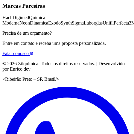
Marcas Parceiras
Hach
Digimed
Quimica
Moderna
Neon
Dinamica
Exodo
Synth
Sigma
Laborglas
Unifil
Perfecta
3
Precisa de um orçamento?
Entre em contato e receba uma proposta personalizada.
Falar conosco
©
2026
Zilquímica. Todos os direitos reservados. | Desenvolvido
por Enrico.dev
<
Ribeirão Preto – SP, Brasil
/>