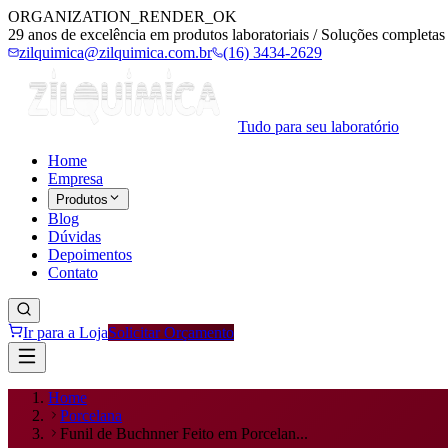
ORGANIZATION_RENDER_OK
29 anos de excelência em produtos laboratoriais / Soluções completas 
zilquimica@zilquimica.com.br
(16) 3434-2629
Tudo para seu laboratório
Home
Empresa
Produtos
Blog
Dúvidas
Depoimentos
Contato
Ir para a Loja
Solicitar Orçamento
Home
Porcelana
Funil de Buchnner Feito em Porcelan...