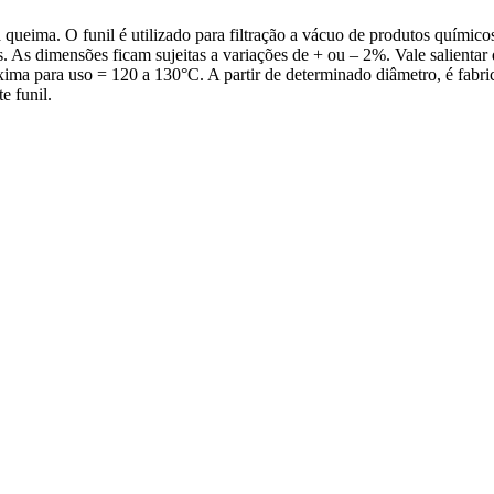
 queima. O funil é utilizado para filtração a vácuo de produtos quími
is. As dimensões ficam sujeitas a variações de + ou – 2%. Vale salienta
ima para uso = 120 a 130°C. A partir de determinado diâmetro, é fabric
e funil.