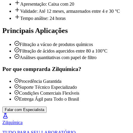
Apresentação: Caixa com 20
Validade: Até 12 meses, armazenados entre 4 e 30 °C
Tempo análise: 24 horas
Principais Aplicações
Filtração a vácuo de produtos químicos
Filtração de ácidos aquecidos entre 80 a 100°C
Análises quantitativas com papel de filtro
Por que comprar
da Zilquímica?
Procedência Garantida
Suporte Técnico Especializado
Condições Comerciais Flexíveis
Entrega Ágil para Todo o Brasil
Falar com Especialista
Zil
química
TUDO PARA SEU LABORATÓRIO