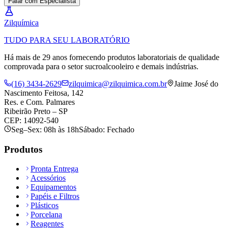
Falar com Especialista
Zil
química
TUDO PARA SEU LABORATÓRIO
Há mais de 29 anos fornecendo produtos laboratoriais de qualidade
comprovada para o setor sucroalcooleiro e demais indústrias.
(16) 3434-2629
zilquimica@zilquimica.com.br
Jaime José do
Nascimento Feitosa, 142
Res. e Com. Palmares
Ribeirão Preto – SP
CEP: 14092-540
Seg–Sex: 08h às 18h
Sábado: Fechado
Produtos
Pronta Entrega
Acessórios
Equipamentos
Papéis e Filtros
Plásticos
Porcelana
Reagentes