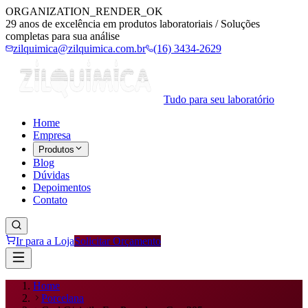
ORGANIZATION_RENDER_OK
29 anos de excelência em produtos laboratoriais / Soluções
completas para sua análise
zilquimica@zilquimica.com.br
(16) 3434-2629
Tudo para seu laboratório
Home
Empresa
Produtos
Blog
Dúvidas
Depoimentos
Contato
Ir para a Loja
Solicitar Orçamento
Home
Porcelana