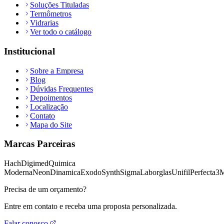
Soluções Tituladas
Termômetros
Vidrarias
Ver todo o catálogo
Institucional
Sobre a Empresa
Blog
Dúvidas Frequentes
Depoimentos
Localização
Contato
Mapa do Site
Marcas Parceiras
Hach
Digimed
Quimica
Moderna
Neon
Dinamica
Exodo
Synth
Sigma
Laborglas
Unifil
Perfecta
3
Precisa de um orçamento?
Entre em contato e receba uma proposta personalizada.
Falar conosco