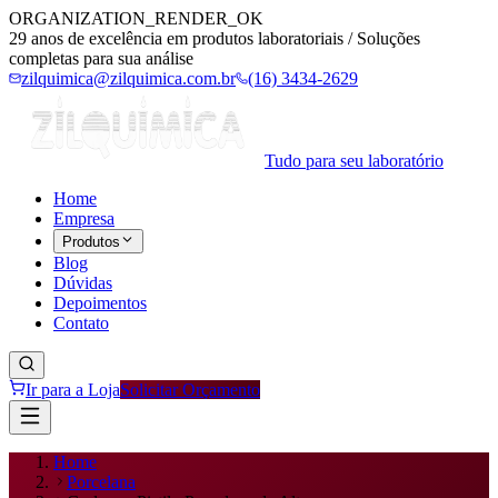
ORGANIZATION_RENDER_OK
29 anos de excelência em produtos laboratoriais / Soluções
completas para sua análise
zilquimica@zilquimica.com.br
(16) 3434-2629
Tudo para seu laboratório
Home
Empresa
Produtos
Blog
Dúvidas
Depoimentos
Contato
Ir para a Loja
Solicitar Orçamento
Home
Porcelana