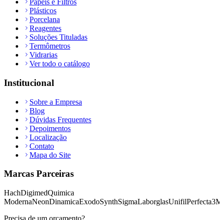
Papéis e Filtros
Plásticos
Porcelana
Reagentes
Soluções Tituladas
Termômetros
Vidrarias
Ver todo o catálogo
Institucional
Sobre a Empresa
Blog
Dúvidas Frequentes
Depoimentos
Localização
Contato
Mapa do Site
Marcas Parceiras
Hach
Digimed
Quimica
Moderna
Neon
Dinamica
Exodo
Synth
Sigma
Laborglas
Unifil
Perfecta
3
Precisa de um orçamento?