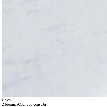
Novo
Zilquímica
Cód: Sob consulta