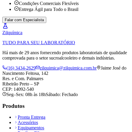
Condições Comerciais Flexíveis
Entrega Ágil para Todo o Brasil
Falar com Especialista
Zil
química
TUDO PARA SEU LABORATÓRIO
Há mais de 29 anos fornecendo produtos laboratoriais de qualidade
comprovada para o setor sucroalcooleiro e demais indústrias.
(16) 3434-2629
zilquimica@zilquimica.com.br
Jaime José do
Nascimento Feitosa, 142
Res. e Com. Palmares
Ribeirão Preto – SP
CEP: 14092-540
Seg–Sex: 08h às 18h
Sábado: Fechado
Produtos
Pronta Entrega
Acessórios
Equipamentos