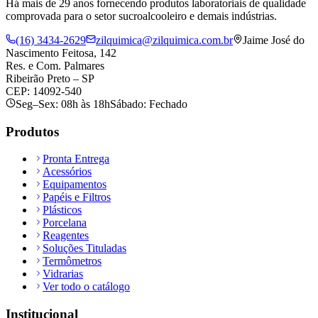
Há mais de 29 anos fornecendo produtos laboratoriais de qualidade
comprovada para o setor sucroalcooleiro e demais indústrias.
(16) 3434-2629
zilquimica@zilquimica.com.br
Jaime José do
Nascimento Feitosa, 142
Res. e Com. Palmares
Ribeirão Preto – SP
CEP: 14092-540
Seg–Sex: 08h às 18h
Sábado: Fechado
Produtos
Pronta Entrega
Acessórios
Equipamentos
Papéis e Filtros
Plásticos
Porcelana
Reagentes
Soluções Tituladas
Termômetros
Vidrarias
Ver todo o catálogo
Institucional