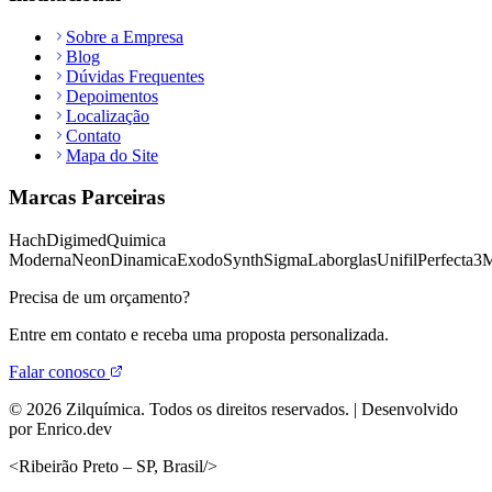
Sobre a Empresa
Blog
Dúvidas Frequentes
Depoimentos
Localização
Contato
Mapa do Site
Marcas Parceiras
Hach
Digimed
Quimica
Moderna
Neon
Dinamica
Exodo
Synth
Sigma
Laborglas
Unifil
Perfecta
3
Precisa de um orçamento?
Entre em contato e receba uma proposta personalizada.
Falar conosco
©
2026
Zilquímica. Todos os direitos reservados. | Desenvolvido
por Enrico.dev
<
Ribeirão Preto – SP, Brasil
/>