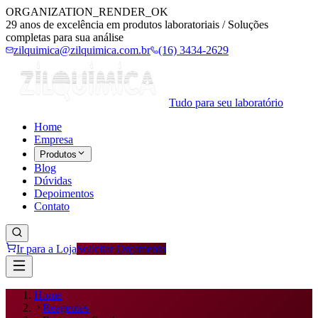
ORGANIZATION_RENDER_OK
29 anos de excelência em produtos laboratoriais / Soluções
completas para sua análise
zilquimica@zilquimica.com.br
(16) 3434-2629
Tudo para seu laboratório
Home
Empresa
Produtos
Blog
Dúvidas
Depoimentos
Contato
Ir para a Loja
Solicitar Orçamento
Home
Reagentes