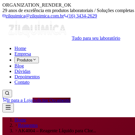
ORGANIZATION_RENDER_OK
29 anos de excelência em produtos laboratoriais / Soluções completas 
zilquimica@zilquimica.com.br
(16) 3434-2629
Tudo para seu laboratório
Home
Empresa
Produtos
Blog
Dúvidas
Depoimentos
Contato
Ir para a Loja
Solicitar Orçamento
Home
Reagentes
AK4004 – Reagente Líquido para Clor...