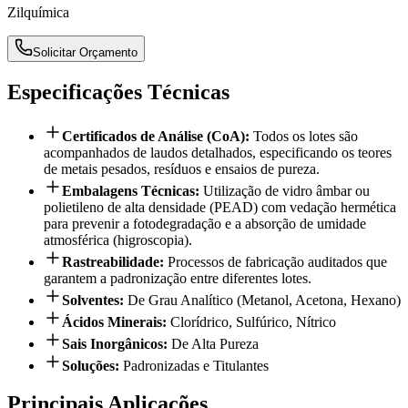
Zilquímica
Solicitar Orçamento
Especificações Técnicas
Certificados de Análise (CoA)
:
Todos os lotes são
acompanhados de laudos detalhados, especificando os teores
de metais pesados, resíduos e ensaios de pureza.
Embalagens Técnicas
:
Utilização de vidro âmbar ou
polietileno de alta densidade (PEAD) com vedação hermética
para prevenir a fotodegradação e a absorção de umidade
atmosférica (higroscopia).
Rastreabilidade
:
Processos de fabricação auditados que
garantem a padronização entre diferentes lotes.
Solventes
:
De Grau Analítico (Metanol, Acetona, Hexano)
Ácidos Minerais
:
Clorídrico, Sulfúrico, Nítrico
Sais Inorgânicos
:
De Alta Pureza
Soluções
:
Padronizadas e Titulantes
Principais Aplicações