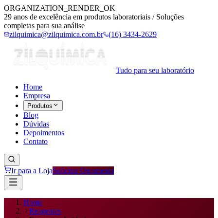
ORGANIZATION_RENDER_OK
29 anos de excelência em produtos laboratoriais / Soluções
completas para sua análise
zilquimica@zilquimica.com.br
(16) 3434-2629
Tudo para seu laboratório
Home
Empresa
Produtos
Blog
Dúvidas
Depoimentos
Contato
Ir para a Loja
Solicitar Orçamento
Home
Reagentes