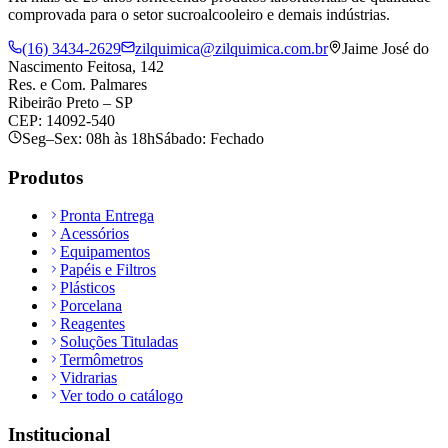
comprovada para o setor sucroalcooleiro e demais indústrias.
(16) 3434-2629
zilquimica@zilquimica.com.br
Jaime José do
Nascimento Feitosa, 142
Res. e Com. Palmares
Ribeirão Preto – SP
CEP: 14092-540
Seg–Sex: 08h às 18h
Sábado: Fechado
Produtos
Pronta Entrega
Acessórios
Equipamentos
Papéis e Filtros
Plásticos
Porcelana
Reagentes
Soluções Tituladas
Termômetros
Vidrarias
Ver todo o catálogo
Institucional