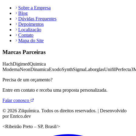
Sobre a Empresa
Blog
Dúvidas Frequentes
Depoimentos
Localização
Contato
Mapa do Site
Marcas Parceiras
Hach
Digimed
Quimica
Moderna
Neon
Dinamica
Exodo
Synth
Sigma
Laborglas
Unifil
Perfecta
3
Precisa de um orçamento?
Entre em contato e receba uma proposta personalizada.
Falar conosco
©
2026
Zilquímica. Todos os direitos reservados. | Desenvolvido
por Enrico.dev
<
Ribeirão Preto – SP, Brasil
/>