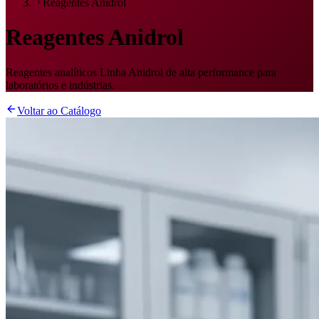
Reagentes Anidrol
Reagentes Anidrol
Reagentes analíticos Linha Anidrol de alta performance para
laboratórios e indústrias.
Voltar ao Catálogo