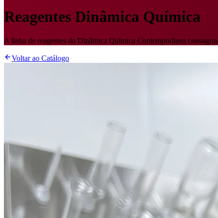
Reagentes Dinâmica Química
A linha de reagentes da Dinâmica Química Contemporânea consagrou
Voltar ao Catálogo