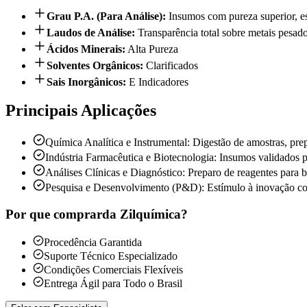
Grau P.A. (Para Análise)
:
Insumos com pureza superior, e
Laudos de Análise
:
Transparência total sobre metais pesado
Ácidos Minerais
:
Alta Pureza
Solventes Orgânicos
:
Clarificados
Sais Inorgânicos
:
E Indicadores
Principais Aplicações
Química Analítica e Instrumental: Digestão de amostras, pr
Indústria Farmacêutica e Biotecnologia: Insumos validados p
Análises Clínicas e Diagnóstico: Preparo de reagentes para b
Pesquisa e Desenvolvimento (P&D): Estímulo à inovação co
Por que comprar
da Zilquímica?
Procedência Garantida
Suporte Técnico Especializado
Condições Comerciais Flexíveis
Entrega Ágil para Todo o Brasil