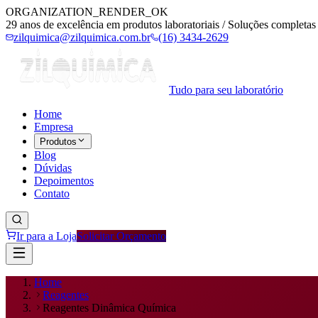
ORGANIZATION_RENDER_OK
29 anos de excelência em produtos laboratoriais / Soluções completas 
zilquimica@zilquimica.com.br
(16) 3434-2629
Tudo para seu laboratório
Home
Empresa
Produtos
Blog
Dúvidas
Depoimentos
Contato
Ir para a Loja
Solicitar Orçamento
Home
Reagentes
Reagentes Dinâmica Química