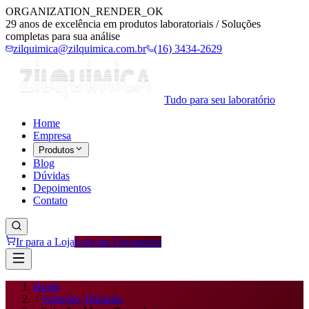
ORGANIZATION_RENDER_OK
29 anos de excelência em produtos laboratoriais / Soluções
completas para sua análise
zilquimica@zilquimica.com.br
(16) 3434-2629
Tudo para seu laboratório
Home
Empresa
Produtos
Blog
Dúvidas
Depoimentos
Contato
Ir para a Loja
Solicitar Orçamento
Home
Soluções Tituladas