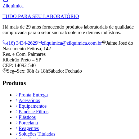
Zil
química
TUDO PARA SEU LABORATÓRIO
Há mais de 29 anos fornecendo produtos laboratoriais de qualidade
comprovada para o setor sucroalcooleiro e demais indústrias.
(16) 3434-2629
zilquimica@zilquimica.com.br
Jaime José do
Nascimento Feitosa, 142
Res. e Com. Palmares
Ribeirão Preto – SP
CEP: 14092-540
Seg–Sex: 08h às 18h
Sábado: Fechado
Produtos
Pronta Entrega
Acessórios
Equipamentos
Papéis e Filtros
Plásticos
Porcelana
Reagentes
Soluções Tituladas