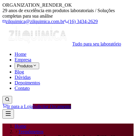
ORGANIZATION_RENDER_OK
29 anos de excelência em produtos laboratoriais / Soluções
completas para sua análise
zilquimica@zilquimica.com.br
(16) 3434-2629
Tudo para seu laboratório
Home
Empresa
Produtos
Blog
Dúvidas
Depoimentos
Contato
Ir para a Loja
Solicitar Orçamento
Home
Termômetros