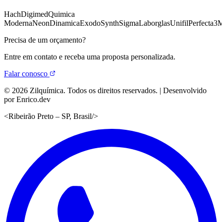
Hach
Digimed
Quimica
Moderna
Neon
Dinamica
Exodo
Synth
Sigma
Laborglas
Unifil
Perfecta
3
Precisa de um orçamento?
Entre em contato e receba uma proposta personalizada.
Falar conosco
©
2026
Zilquímica. Todos os direitos reservados. | Desenvolvido
por Enrico.dev
<
Ribeirão Preto – SP, Brasil
/>