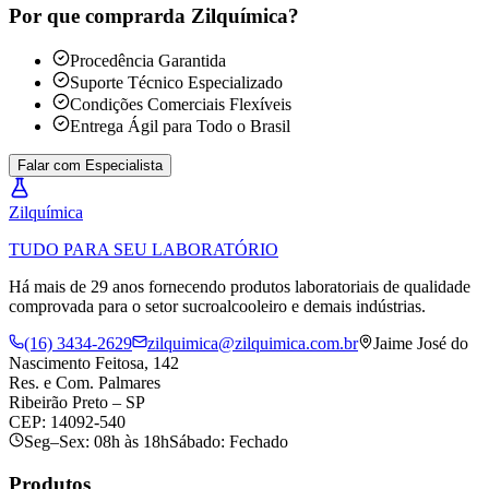
Por que comprar
da Zilquímica?
Procedência Garantida
Suporte Técnico Especializado
Condições Comerciais Flexíveis
Entrega Ágil para Todo o Brasil
Falar com Especialista
Zil
química
TUDO PARA SEU LABORATÓRIO
Há mais de 29 anos fornecendo produtos laboratoriais de qualidade
comprovada para o setor sucroalcooleiro e demais indústrias.
(16) 3434-2629
zilquimica@zilquimica.com.br
Jaime José do
Nascimento Feitosa, 142
Res. e Com. Palmares
Ribeirão Preto – SP
CEP: 14092-540
Seg–Sex: 08h às 18h
Sábado: Fechado
Produtos