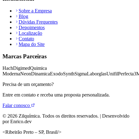
Sobre a Empresa
Blog
Dúvidas Frequentes
Depoimentos
Localização
Contato
Mapa do Site
Marcas Parceiras
Hach
Digimed
Quimica
Moderna
Neon
Dinamica
Exodo
Synth
Sigma
Laborglas
Unifil
Perfecta
3
Precisa de um orçamento?
Entre em contato e receba uma proposta personalizada.
Falar conosco
©
2026
Zilquímica. Todos os direitos reservados. | Desenvolvido
por Enrico.dev
<
Ribeirão Preto – SP, Brasil
/>