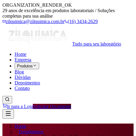
ORGANIZATION_RENDER_OK
29 anos de excelência em produtos laboratoriais / Soluções
completas para sua análise
zilquimica@zilquimica.com.br
(16) 3434-2629
Tudo para seu laboratório
Home
Empresa
Produtos
Blog
Dúvidas
Depoimentos
Contato
Ir para a Loja
Solicitar Orçamento
Home
Termômetros