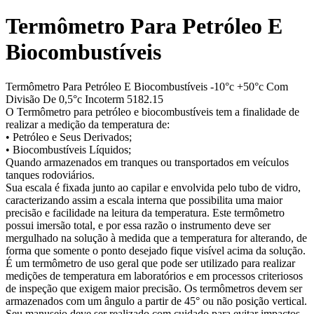
Termômetro Para Petróleo E
Biocombustíveis
Termômetro Para Petróleo E Biocombustíveis -10°c +50°c Com
Divisão De 0,5°c Incoterm 5182.15
O Termômetro para petróleo e biocombustíveis tem a finalidade de
realizar a medição da temperatura de:
• Petróleo e Seus Derivados;
• Biocombustíveis Líquidos;
Quando armazenados em tranques ou transportados em veículos
tanques rodoviários.
Sua escala é fixada junto ao capilar e envolvida pelo tubo de vidro,
caracterizando assim a escala interna que possibilita uma maior
precisão e facilidade na leitura da temperatura. Este termômetro
possui imersão total, e por essa razão o instrumento deve ser
mergulhado na solução à medida que a temperatura for alterando, de
forma que somente o ponto desejado fique visível acima da solução.
É um termômetro de uso geral que pode ser utilizado para realizar
medições de temperatura em laboratórios e em processos criteriosos
de inspeção que exigem maior precisão. Os termômetros devem ser
armazenados com um ângulo a partir de 45° ou não posição vertical.
Seu manuseio deve ser realizado com cuidado para evitar impactos.