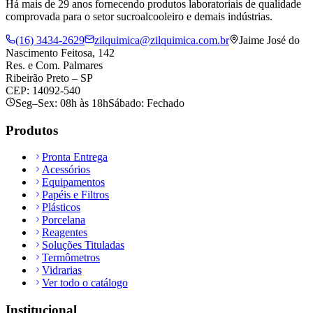
Há mais de 29 anos fornecendo produtos laboratoriais de qualidade
comprovada para o setor sucroalcooleiro e demais indústrias.
(16) 3434-2629
zilquimica@zilquimica.com.br
Jaime José do
Nascimento Feitosa, 142
Res. e Com. Palmares
Ribeirão Preto – SP
CEP: 14092-540
Seg–Sex: 08h às 18h
Sábado: Fechado
Produtos
Pronta Entrega
Acessórios
Equipamentos
Papéis e Filtros
Plásticos
Porcelana
Reagentes
Soluções Tituladas
Termômetros
Vidrarias
Ver todo o catálogo
Institucional