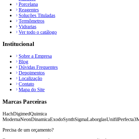
Porcelana
Reagentes
Soluções Tituladas
Termômetros
Vidrarias
Ver todo o catálogo
Institucional
Sobre a Empresa
Blog
Dúvidas Frequentes
Depoimentos
Localização
Contato
Mapa do Site
Marcas Parceiras
Hach
Digimed
Quimica
Moderna
Neon
Dinamica
Exodo
Synth
Sigma
Laborglas
Unifil
Perfecta
3
Precisa de um orçamento?