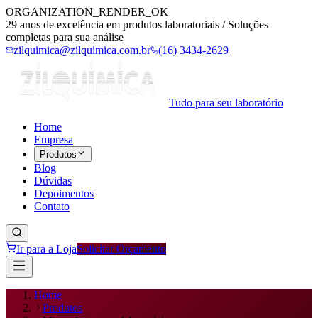
ORGANIZATION_RENDER_OK
29 anos de excelência em produtos laboratoriais / Soluções
completas para sua análise
zilquimica@zilquimica.com.br
(16) 3434-2629
Tudo para seu laboratório
Home
Empresa
Produtos
Blog
Dúvidas
Depoimentos
Contato
Ir para a Loja
Solicitar Orçamento
Home
Produtos