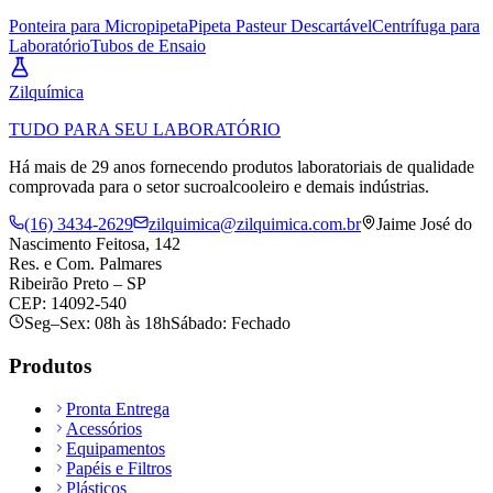
Ponteira para Micropipeta
Pipeta Pasteur Descartável
Centrífuga para
Laboratório
Tubos de Ensaio
Zil
química
TUDO PARA SEU LABORATÓRIO
Há mais de 29 anos fornecendo produtos laboratoriais de qualidade
comprovada para o setor sucroalcooleiro e demais indústrias.
(16) 3434-2629
zilquimica@zilquimica.com.br
Jaime José do
Nascimento Feitosa, 142
Res. e Com. Palmares
Ribeirão Preto – SP
CEP: 14092-540
Seg–Sex: 08h às 18h
Sábado: Fechado
Produtos
Pronta Entrega
Acessórios
Equipamentos
Papéis e Filtros
Plásticos