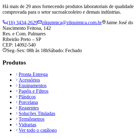
Há mais de 29 anos fornecendo produtos laboratoriais de qualidade
comprovada para o setor sucroalcooleiro e demais indústrias.
(16) 3434-2629
zilquimica@zilquimica.com.br
Jaime José do
Nascimento Feitosa, 142
Res. e Com. Palmares
Ribeirão Preto – SP
CEP: 14092-540
Seg–Sex: 08h às 18h
Sábado: Fechado
Produtos
Pronta Entrega
Acessórios
Equipamentos
Papéis e Filtros
Plásticos
Porcelana
Reagentes
Soluções Tituladas
Termômetros
Vidrarias
Ver todo o catálogo