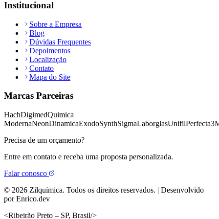
Institucional
Sobre a Empresa
Blog
Dúvidas Frequentes
Depoimentos
Localização
Contato
Mapa do Site
Marcas Parceiras
Hach
Digimed
Quimica
Moderna
Neon
Dinamica
Exodo
Synth
Sigma
Laborglas
Unifil
Perfecta
3
Precisa de um orçamento?
Entre em contato e receba uma proposta personalizada.
Falar conosco
©
2026
Zilquímica. Todos os direitos reservados. | Desenvolvido
por Enrico.dev
<
Ribeirão Preto – SP, Brasil
/>