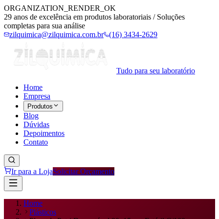
ORGANIZATION_RENDER_OK
29 anos de excelência em produtos laboratoriais / Soluções
completas para sua análise
zilquimica@zilquimica.com.br
(16) 3434-2629
Tudo para seu laboratório
Home
Empresa
Produtos
Blog
Dúvidas
Depoimentos
Contato
Ir para a Loja
Solicitar Orçamento
Home
Plásticos