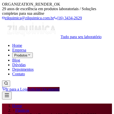
ORGANIZATION_RENDER_OK
29 anos de excelência em produtos laboratoriais / Soluções
completas para sua análise
zilquimica@zilquimica.com.br
(16) 3434-2629
Tudo para seu laboratório
Home
Empresa
Produtos
Blog
Dúvidas
Depoimentos
Contato
Ir para a Loja
Solicitar Orçamento
Home
Plásticos