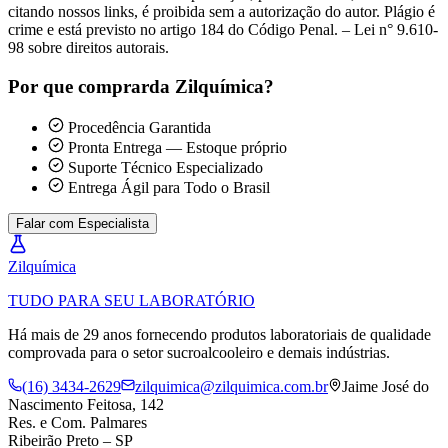
citando nossos links, é proibida sem a autorização do autor. Plágio é
crime e está previsto no artigo 184 do Código Penal. – Lei n° 9.610-
98 sobre direitos autorais.
Por que comprar
da Zilquímica?
Procedência Garantida
Pronta Entrega — Estoque próprio
Suporte Técnico Especializado
Entrega Ágil para Todo o Brasil
Falar com Especialista
Zil
química
TUDO PARA SEU LABORATÓRIO
Há mais de 29 anos fornecendo produtos laboratoriais de qualidade
comprovada para o setor sucroalcooleiro e demais indústrias.
(16) 3434-2629
zilquimica@zilquimica.com.br
Jaime José do
Nascimento Feitosa, 142
Res. e Com. Palmares
Ribeirão Preto – SP