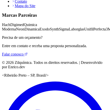
Contato
Mapa do Site
Marcas Parceiras
Hach
Digimed
Quimica
Moderna
Neon
Dinamica
Exodo
Synth
Sigma
Laborglas
Unifil
Perfecta
3
Precisa de um orçamento?
Entre em contato e receba uma proposta personalizada.
Falar conosco
©
2026
Zilquímica. Todos os direitos reservados. | Desenvolvido
por Enrico.dev
<
Ribeirão Preto – SP, Brasil
/>