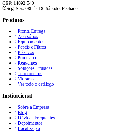
CEP: 14092-540
Seg–Sex: 08h às 18h
Sábado: Fechado
Produtos
Pronta Entrega
Acessórios
Equipamentos
Papéis e Filtros
Plásticos
Porcelana
Reagentes
Soluções Tituladas
Termômetros
Vidrarias
Ver todo o catálogo
Institucional
Sobre a Empresa
Blog
Dúvidas Frequentes
Depoimentos
Localização