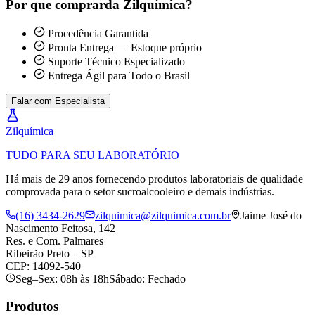
Por que comprar
da Zilquímica?
Procedência Garantida
Pronta Entrega — Estoque próprio
Suporte Técnico Especializado
Entrega Ágil para Todo o Brasil
Falar com Especialista
Zil
química
TUDO PARA SEU LABORATÓRIO
Há mais de 29 anos fornecendo produtos laboratoriais de qualidade
comprovada para o setor sucroalcooleiro e demais indústrias.
(16) 3434-2629
zilquimica@zilquimica.com.br
Jaime José do
Nascimento Feitosa, 142
Res. e Com. Palmares
Ribeirão Preto – SP
CEP: 14092-540
Seg–Sex: 08h às 18h
Sábado: Fechado
Produtos