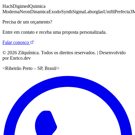
Hach
Digimed
Quimica
Moderna
Neon
Dinamica
Exodo
Synth
Sigma
Laborglas
Unifil
Perfecta
3
Precisa de um orçamento?
Entre em contato e receba uma proposta personalizada.
Falar conosco
©
2026
Zilquímica. Todos os direitos reservados. | Desenvolvido
por Enrico.dev
<
Ribeirão Preto – SP, Brasil
/>