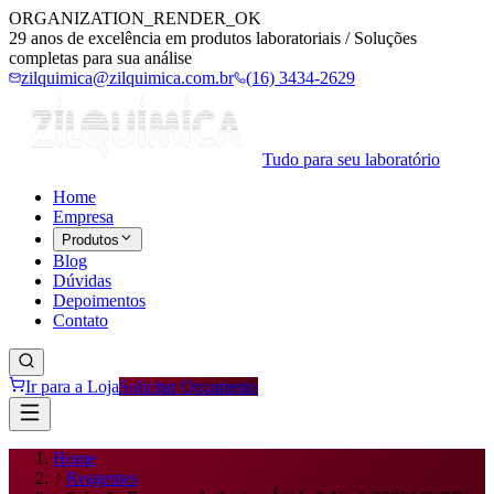
ORGANIZATION_RENDER_OK
29 anos de excelência em produtos laboratoriais / Soluções
completas para sua análise
zilquimica@zilquimica.com.br
(16) 3434-2629
Tudo para seu laboratório
Home
Empresa
Produtos
Blog
Dúvidas
Depoimentos
Contato
Ir para a Loja
Solicitar Orçamento
Home
Reagentes