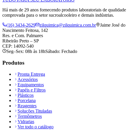
Há mais de 29 anos fornecendo produtos laboratoriais de qualidade
comprovada para o setor sucroalcooleiro e demais indústrias.
(16) 3434-2629
zilquimica@zilquimica.com.br
Jaime José do
Nascimento Feitosa, 142
Res. e Com. Palmares
Ribeirão Preto – SP
CEP: 14092-540
Seg–Sex: 08h às 18h
Sábado: Fechado
Produtos
Pronta Entrega
Acessórios
Equipamentos
Papéis e Filtros
Plásticos
Porcelana
Reagentes
Soluções Tituladas
Termômetros
Vidrarias
Ver todo o catálogo