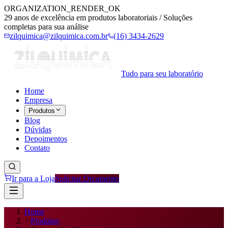
ORGANIZATION_RENDER_OK
29 anos de excelência em produtos laboratoriais / Soluções
completas para sua análise
zilquimica@zilquimica.com.br
(16) 3434-2629
Tudo para seu laboratório
Home
Empresa
Produtos
Blog
Dúvidas
Depoimentos
Contato
Ir para a Loja
Solicitar Orçamento
Home
Produtos