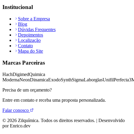
Institucional
Sobre a Empresa
Blog
Dúvidas Frequentes
Depoimentos
Localização
Contato
Mapa do Site
Marcas Parceiras
Hach
Digimed
Quimica
Moderna
Neon
Dinamica
Exodo
Synth
Sigma
Laborglas
Unifil
Perfecta
3
Precisa de um orçamento?
Entre em contato e receba uma proposta personalizada.
Falar conosco
©
2026
Zilquímica. Todos os direitos reservados. | Desenvolvido
por Enrico.dev