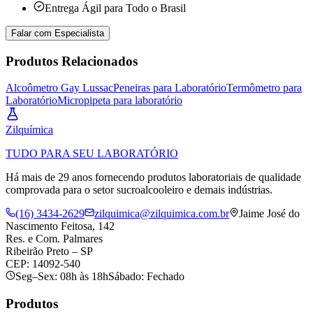
Entrega Ágil para Todo o Brasil
Falar com Especialista
Produtos Relacionados
Alcoômetro Gay Lussac
Peneiras para Laboratório
Termômetro para
Laboratório
Micropipeta para laboratório
Zil
química
TUDO PARA SEU LABORATÓRIO
Há mais de 29 anos fornecendo produtos laboratoriais de qualidade
comprovada para o setor sucroalcooleiro e demais indústrias.
(16) 3434-2629
zilquimica@zilquimica.com.br
Jaime José do
Nascimento Feitosa, 142
Res. e Com. Palmares
Ribeirão Preto – SP
CEP: 14092-540
Seg–Sex: 08h às 18h
Sábado: Fechado
Produtos