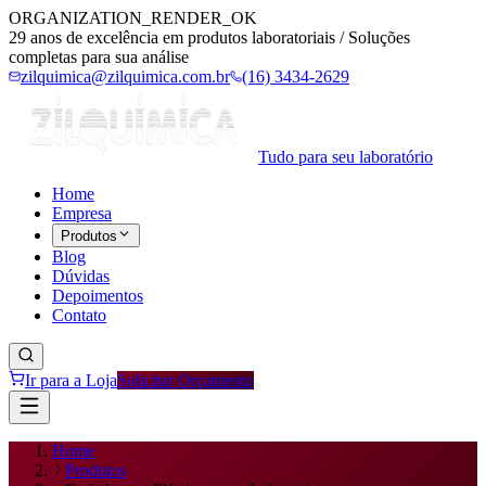
ORGANIZATION_RENDER_OK
29 anos de excelência em produtos laboratoriais / Soluções
completas para sua análise
zilquimica@zilquimica.com.br
(16) 3434-2629
Tudo para seu laboratório
Home
Empresa
Produtos
Blog
Dúvidas
Depoimentos
Contato
Ir para a Loja
Solicitar Orçamento
Home
Produtos