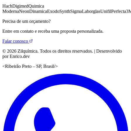
Hach
Digimed
Quimica
Moderna
Neon
Dinamica
Exodo
Synth
Sigma
Laborglas
Unifil
Perfecta
3
Precisa de um orçamento?
Entre em contato e receba uma proposta personalizada.
Falar conosco
©
2026
Zilquímica. Todos os direitos reservados. | Desenvolvido
por Enrico.dev
<
Ribeirão Preto – SP, Brasil
/>