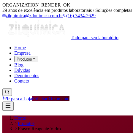
ORGANIZATION_RENDER_OK
29 anos de excelência em produtos laboratoriais / Soluções completas 
zilquimica@zilquimica.com.br
(16) 3434-2629
Tudo para seu laboratório
Home
Empresa
Produtos
Blog
Dúvidas
Depoimentos
Contato
Ir para a Loja
Solicitar Orçamento
Home
Produtos
Frasco Reagente Vidro