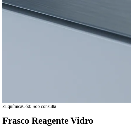
Zilquímica
Cód: Sob consulta
Frasco Reagente Vidro