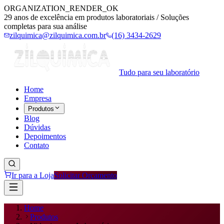
ORGANIZATION_RENDER_OK
29 anos de excelência em produtos laboratoriais / Soluções
completas para sua análise
zilquimica@zilquimica.com.br
(16) 3434-2629
Tudo para seu laboratório
Home
Empresa
Produtos
Blog
Dúvidas
Depoimentos
Contato
Ir para a Loja
Solicitar Orçamento
Home
Produtos