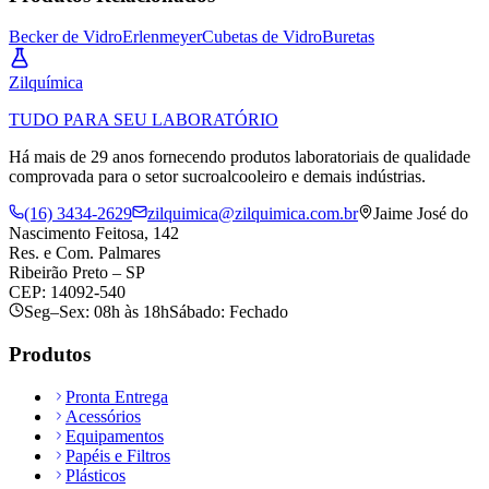
Becker de Vidro
Erlenmeyer
Cubetas de Vidro
Buretas
Zil
química
TUDO PARA SEU LABORATÓRIO
Há mais de 29 anos fornecendo produtos laboratoriais de qualidade
comprovada para o setor sucroalcooleiro e demais indústrias.
(16) 3434-2629
zilquimica@zilquimica.com.br
Jaime José do
Nascimento Feitosa, 142
Res. e Com. Palmares
Ribeirão Preto – SP
CEP: 14092-540
Seg–Sex: 08h às 18h
Sábado: Fechado
Produtos
Pronta Entrega
Acessórios
Equipamentos
Papéis e Filtros
Plásticos