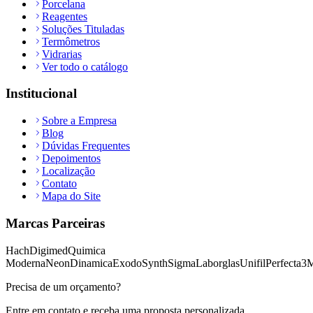
Porcelana
Reagentes
Soluções Tituladas
Termômetros
Vidrarias
Ver todo o catálogo
Institucional
Sobre a Empresa
Blog
Dúvidas Frequentes
Depoimentos
Localização
Contato
Mapa do Site
Marcas Parceiras
Hach
Digimed
Quimica
Moderna
Neon
Dinamica
Exodo
Synth
Sigma
Laborglas
Unifil
Perfecta
3
Precisa de um orçamento?
Entre em contato e receba uma proposta personalizada.