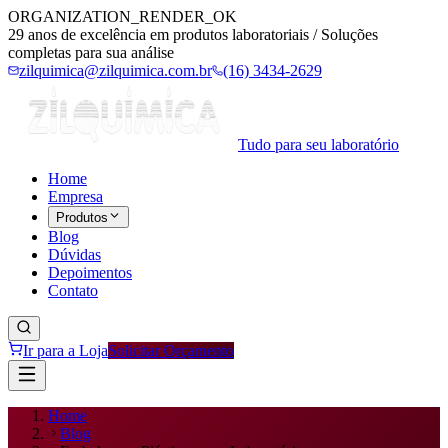
ORGANIZATION_RENDER_OK
29 anos de excelência em produtos laboratoriais / Soluções
completas para sua análise
zilquimica@zilquimica.com.br
(16) 3434-2629
Tudo para seu laboratório
Home
Empresa
Produtos
Blog
Dúvidas
Depoimentos
Contato
Ir para a Loja
Solicitar Orçamento
Home
Blog