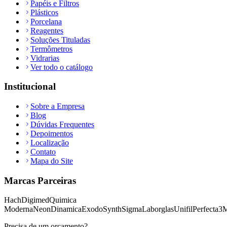
Papéis e Filtros
Plásticos
Porcelana
Reagentes
Soluções Tituladas
Termômetros
Vidrarias
Ver todo o catálogo
Institucional
Sobre a Empresa
Blog
Dúvidas Frequentes
Depoimentos
Localização
Contato
Mapa do Site
Marcas Parceiras
Hach
Digimed
Quimica
Moderna
Neon
Dinamica
Exodo
Synth
Sigma
Laborglas
Unifil
Perfecta
3
Precisa de um orçamento?