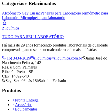
Categorias e Relacionados
Alcoômetro Gay Lussac
Peneiras para Laboratório
Termômetro para
Laboratório
Micropipeta para laboratório
Zil
química
TUDO PARA SEU LABORATÓRIO
Há mais de 29 anos fornecendo produtos laboratoriais de qualidade
comprovada para o setor sucroalcooleiro e demais indústrias.
(16) 3434-2629
zilquimica@zilquimica.com.br
Jaime José do
Nascimento Feitosa, 142
Res. e Com. Palmares
Ribeirão Preto – SP
CEP: 14092-540
Seg–Sex: 08h às 18h
Sábado: Fechado
Produtos
Pronta Entrega
Acessórios
Equipamentos