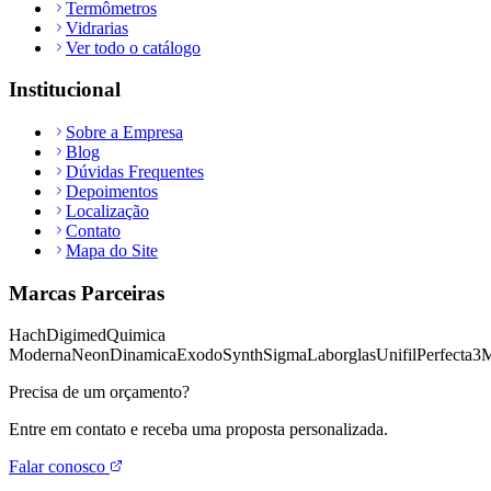
Termômetros
Vidrarias
Ver todo o catálogo
Institucional
Sobre a Empresa
Blog
Dúvidas Frequentes
Depoimentos
Localização
Contato
Mapa do Site
Marcas Parceiras
Hach
Digimed
Quimica
Moderna
Neon
Dinamica
Exodo
Synth
Sigma
Laborglas
Unifil
Perfecta
3
Precisa de um orçamento?
Entre em contato e receba uma proposta personalizada.
Falar conosco