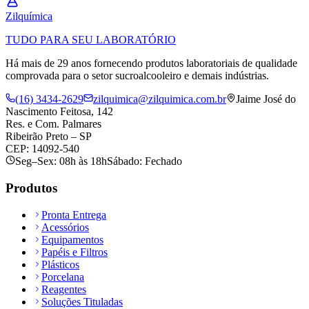
Zil
química
TUDO PARA SEU LABORATÓRIO
Há mais de 29 anos fornecendo produtos laboratoriais de qualidade
comprovada para o setor sucroalcooleiro e demais indústrias.
(16) 3434-2629
zilquimica@zilquimica.com.br
Jaime José do
Nascimento Feitosa, 142
Res. e Com. Palmares
Ribeirão Preto – SP
CEP: 14092-540
Seg–Sex: 08h às 18h
Sábado: Fechado
Produtos
Pronta Entrega
Acessórios
Equipamentos
Papéis e Filtros
Plásticos
Porcelana
Reagentes
Soluções Tituladas