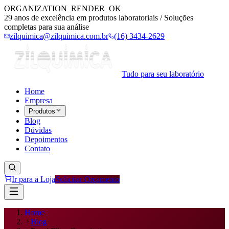
ORGANIZATION_RENDER_OK
29 anos de excelência em produtos laboratoriais / Soluções
completas para sua análise
zilquimica@zilquimica.com.br
(16) 3434-2629
Tudo para seu laboratório
Home
Empresa
Produtos
Blog
Dúvidas
Depoimentos
Contato
Ir para a Loja
Solicitar Orçamento
Home
Blog