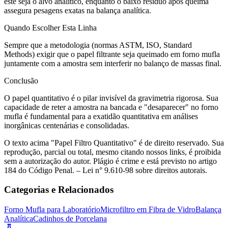
este seja o alvo analítico, enquanto o baixo resíduo após queima
assegura pesagens exatas na balança analítica.
Quando Escolher Esta Linha
Sempre que a metodologia (normas ASTM, ISO, Standard
Methods) exigir que o papel filtrante seja queimado em forno mufla
juntamente com a amostra sem interferir no balanço de massas final.
Conclusão
O papel quantitativo é o pilar invisível da gravimetria rigorosa. Sua
capacidade de reter a amostra na bancada e "desaparecer" no forno
mufla é fundamental para a exatidão quantitativa em análises
inorgânicas centenárias e consolidadas.
O texto acima "Papel Filtro Quantitativo" é de direito reservado. Sua
reprodução, parcial ou total, mesmo citando nossos links, é proibida
sem a autorização do autor. Plágio é crime e está previsto no artigo
184 do Código Penal. – Lei n° 9.610-98 sobre direitos autorais.
Categorias e Relacionados
Forno Mufla para Laboratório
Microfiltro em Fibra de Vidro
Balança
Analítica
Cadinhos de Porcelana