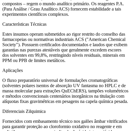
compostos – regem o mundo analítico primário. Os reagentes P.A.
(Para Análise / Grau Analítico ACS) fornecem estabilidade a tais
experimentos científicos complexos.
Características Técnicas
Estes insumos operam submetidos ao rigor restrito do conselho das
farmacopeias ou normativas industriais ACS ("American Chemical
Society"). Possuem certificados documentados e laudos que exibem
garantias nas purezas atestáveis que geralmente excedem escores
dos solventes em 99,8%, restringindo níveis residuais, minerais em
PPM ou PPB de limites metálicos.
Aplicações
O fluxo preparatório universal de formulações cromatográficas
(solventes polares isentos de absorção UV fantasma no HPLC e de
massa molecular para extrações QuEChERS), tampões volumétricos
e métodos convencionais centenários inorgânicos na titulação com
alíquotas fixas gravimétricas em pesagens na capela química pesada.
Diferenciais Zilquimica
Fornecidos com embasamento técnico nos galões âmbar vitrificados
para garantir proteção ao cloroformio oxidativo no reagente e em