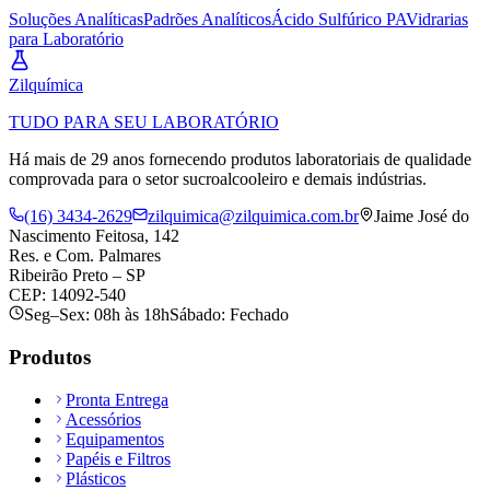
Soluções Analíticas
Padrões Analíticos
Ácido Sulfúrico PA
Vidrarias
para Laboratório
Zil
química
TUDO PARA SEU LABORATÓRIO
Há mais de 29 anos fornecendo produtos laboratoriais de qualidade
comprovada para o setor sucroalcooleiro e demais indústrias.
(16) 3434-2629
zilquimica@zilquimica.com.br
Jaime José do
Nascimento Feitosa, 142
Res. e Com. Palmares
Ribeirão Preto – SP
CEP: 14092-540
Seg–Sex: 08h às 18h
Sábado: Fechado
Produtos
Pronta Entrega
Acessórios
Equipamentos
Papéis e Filtros
Plásticos