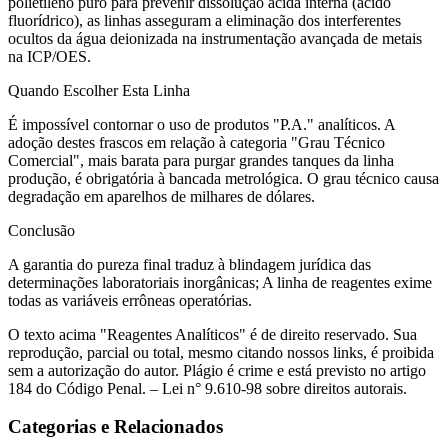
polietileno puro para prevenir dissolução ácida interna (ácido
fluorídrico), as linhas asseguram a eliminação dos interferentes
ocultos da água deionizada na instrumentação avançada de metais
na ICP/OES.
Quando Escolher Esta Linha
É impossível contornar o uso de produtos "P.A." analíticos. A
adoção destes frascos em relação à categoria "Grau Técnico
Comercial", mais barata para purgar grandes tanques da linha
produção, é obrigatória à bancada metrológica. O grau técnico causa
degradação em aparelhos de milhares de dólares.
Conclusão
A garantia do pureza final traduz à blindagem jurídica das
determinações laboratoriais inorgânicas; A linha de reagentes exime
todas as variáveis errôneas operatórias.
O texto acima "Reagentes Analíticos" é de direito reservado. Sua
reprodução, parcial ou total, mesmo citando nossos links, é proibida
sem a autorização do autor. Plágio é crime e está previsto no artigo
184 do Código Penal. – Lei n° 9.610-98 sobre direitos autorais.
Categorias e Relacionados