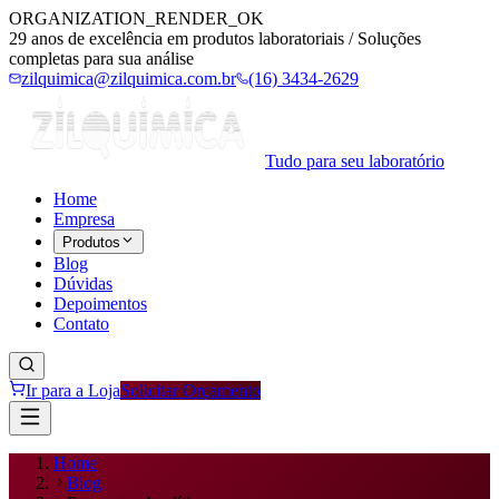
ORGANIZATION_RENDER_OK
29 anos de excelência em produtos laboratoriais / Soluções
completas para sua análise
zilquimica@zilquimica.com.br
(16) 3434-2629
Tudo para seu laboratório
Home
Empresa
Produtos
Blog
Dúvidas
Depoimentos
Contato
Ir para a Loja
Solicitar Orçamento
Home
Blog