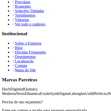
Porcelana
Reagentes
Soluções Tituladas
Termômetros
Vidrarias
Ver todo o catálogo
Institucional
Sobre a Empresa
Blog
Dúvidas Frequentes
Depoimentos
Localização
Contato
Mapa do Site
Marcas Parceiras
Hach
Digimed
Quimica
Moderna
Neon
Dinamica
Exodo
Synth
Sigma
Laborglas
Unifil
Perfecta
3
Precisa de um orçamento?
Entre em contato e receba uma proposta personalizada.