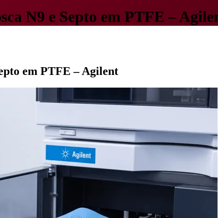
ca N9 e Septo em PTFE – Agile
epto em PTFE – Agilent