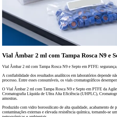
Vial Âmbar 2 ml com Tampa Rosca N9 e S
Vial Âmbar 2 ml com Tampa Rosca N9 e Septo em PTFE: segurança, es
A confiabilidade dos resultados analíticos em laboratórios depende 
processo. Entre esses consumíveis, os vials cromatográficos desempen
O Vial Âmbar 2 ml com Tampa Rosca N9 e Septo em PTFE da Agilent fo
Cromatografia Líquida de Ultra Alta Eficiência (UHPLC), Cromatogra
amostras.
Produzido com vidro borossilicato de alta qualidade, acabamento de p
contaminações externas e elevada resistência química, tornando-se uma 
petroquímicas e ambientais.