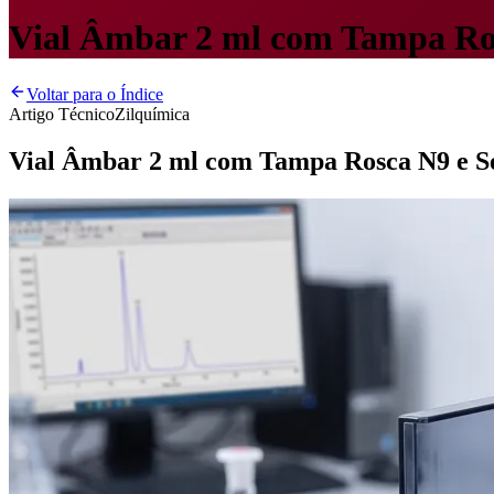
Vial Âmbar 2 ml com Tampa Ros
Voltar para o Índice
Artigo Técnico
Zilquímica
Vial Âmbar 2 ml com Tampa Rosca N9 e S