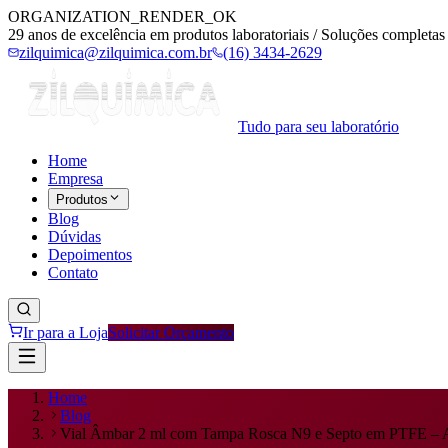
ORGANIZATION_RENDER_OK
29 anos de excelência em produtos laboratoriais / Soluções completas 
zilquimica@zilquimica.com.br
(16) 3434-2629
Tudo para seu laboratório
Home
Empresa
Produtos
Blog
Dúvidas
Depoimentos
Contato
Ir para a Loja
Solicitar Orçamento
Home
Blog
Vial Âmbar 2 ml com Tampa Rosca N9 e Septo em PTFE – A