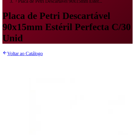
Placa de Petri Descartável 90x15mm Estér...
Placa de Petri Descartável
90x15mm Estéril Perfecta C/30
Unid
Voltar ao Catálogo