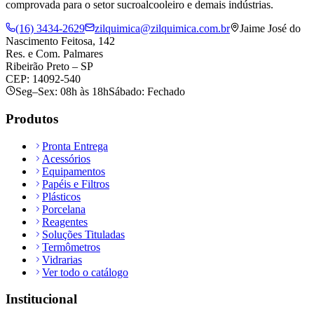
comprovada para o setor sucroalcooleiro e demais indústrias.
(16) 3434-2629
zilquimica@zilquimica.com.br
Jaime José do
Nascimento Feitosa, 142
Res. e Com. Palmares
Ribeirão Preto – SP
CEP: 14092-540
Seg–Sex: 08h às 18h
Sábado: Fechado
Produtos
Pronta Entrega
Acessórios
Equipamentos
Papéis e Filtros
Plásticos
Porcelana
Reagentes
Soluções Tituladas
Termômetros
Vidrarias
Ver todo o catálogo
Institucional