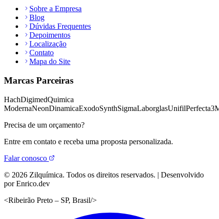
Sobre a Empresa
Blog
Dúvidas Frequentes
Depoimentos
Localização
Contato
Mapa do Site
Marcas Parceiras
Hach
Digimed
Quimica
Moderna
Neon
Dinamica
Exodo
Synth
Sigma
Laborglas
Unifil
Perfecta
3
Precisa de um orçamento?
Entre em contato e receba uma proposta personalizada.
Falar conosco
©
2026
Zilquímica. Todos os direitos reservados. | Desenvolvido
por Enrico.dev
<
Ribeirão Preto – SP, Brasil
/>