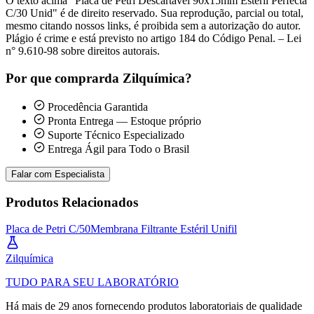
O texto acima "Placa de Petri Descartável 90x15mm Estéril Perfecta
C/30 Unid" é de direito reservado. Sua reprodução, parcial ou total,
mesmo citando nossos links, é proibida sem a autorização do autor.
Plágio é crime e está previsto no artigo 184 do Código Penal. – Lei
n° 9.610-98 sobre direitos autorais.
Por que comprar
da Zilquímica?
Procedência Garantida
Pronta Entrega — Estoque próprio
Suporte Técnico Especializado
Entrega Ágil para Todo o Brasil
Falar com Especialista
Produtos Relacionados
Placa de Petri C/50
Membrana Filtrante Estéril Unifil
Zil
química
TUDO PARA SEU LABORATÓRIO
Há mais de 29 anos fornecendo produtos laboratoriais de qualidade