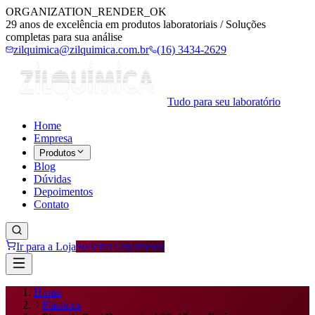
ORGANIZATION_RENDER_OK
29 anos de excelência em produtos laboratoriais / Soluções
completas para sua análise
zilquimica@zilquimica.com.br
(16) 3434-2629
Tudo para seu laboratório
Home
Empresa
Produtos
Blog
Dúvidas
Depoimentos
Contato
Ir para a Loja
Solicitar Orçamento
Home
Plásticos