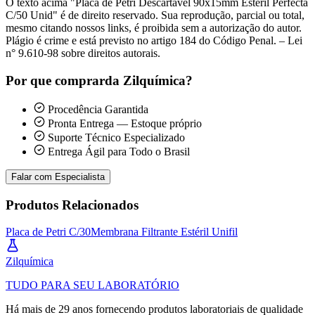
O texto acima "Placa de Petri Descartável 90x15mm Estéril Perfecta
C/50 Unid" é de direito reservado. Sua reprodução, parcial ou total,
mesmo citando nossos links, é proibida sem a autorização do autor.
Plágio é crime e está previsto no artigo 184 do Código Penal. – Lei
n° 9.610-98 sobre direitos autorais.
Por que comprar
da Zilquímica?
Procedência Garantida
Pronta Entrega — Estoque próprio
Suporte Técnico Especializado
Entrega Ágil para Todo o Brasil
Falar com Especialista
Produtos Relacionados
Placa de Petri C/30
Membrana Filtrante Estéril Unifil
Zil
química
TUDO PARA SEU LABORATÓRIO
Há mais de 29 anos fornecendo produtos laboratoriais de qualidade