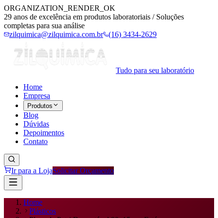
ORGANIZATION_RENDER_OK
29 anos de excelência em produtos laboratoriais / Soluções
completas para sua análise
zilquimica@zilquimica.com.br
(16) 3434-2629
Tudo para seu laboratório
Home
Empresa
Produtos
Blog
Dúvidas
Depoimentos
Contato
Ir para a Loja
Solicitar Orçamento
Home
Plásticos