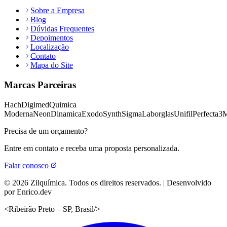
Sobre a Empresa
Blog
Dúvidas Frequentes
Depoimentos
Localização
Contato
Mapa do Site
Marcas Parceiras
Hach
Digimed
Quimica
Moderna
Neon
Dinamica
Exodo
Synth
Sigma
Laborglas
Unifil
Perfecta
3
Precisa de um orçamento?
Entre em contato e receba uma proposta personalizada.
Falar conosco
©
2026
Zilquímica. Todos os direitos reservados. | Desenvolvido
por Enrico.dev
<
Ribeirão Preto – SP, Brasil
/>