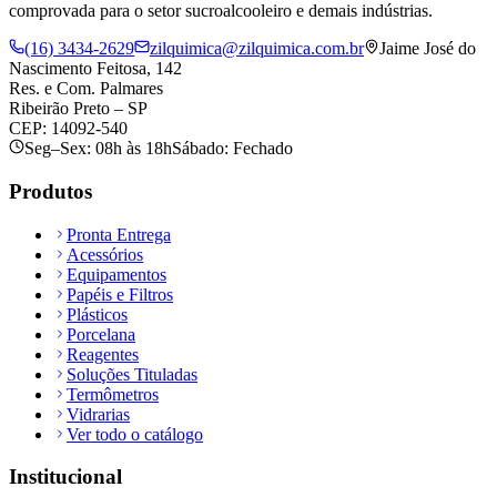
comprovada para o setor sucroalcooleiro e demais indústrias.
(16) 3434-2629
zilquimica@zilquimica.com.br
Jaime José do
Nascimento Feitosa, 142
Res. e Com. Palmares
Ribeirão Preto – SP
CEP: 14092-540
Seg–Sex: 08h às 18h
Sábado: Fechado
Produtos
Pronta Entrega
Acessórios
Equipamentos
Papéis e Filtros
Plásticos
Porcelana
Reagentes
Soluções Tituladas
Termômetros
Vidrarias
Ver todo o catálogo
Institucional