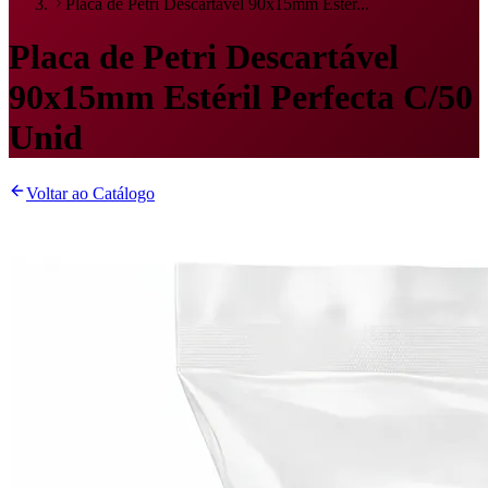
Placa de Petri Descartável 90x15mm Estér...
Placa de Petri Descartável
90x15mm Estéril Perfecta C/50
Unid
Voltar ao Catálogo