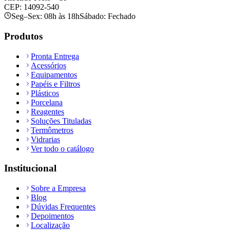
CEP: 14092-540
Seg–Sex: 08h às 18h
Sábado: Fechado
Produtos
Pronta Entrega
Acessórios
Equipamentos
Papéis e Filtros
Plásticos
Porcelana
Reagentes
Soluções Tituladas
Termômetros
Vidrarias
Ver todo o catálogo
Institucional
Sobre a Empresa
Blog
Dúvidas Frequentes
Depoimentos
Localização