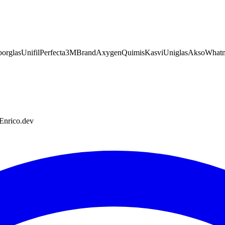
orglas
Unifil
Perfecta
3M
Brand
Axygen
Quimis
Kasvi
Uniglas
Akso
What
 Enrico.dev