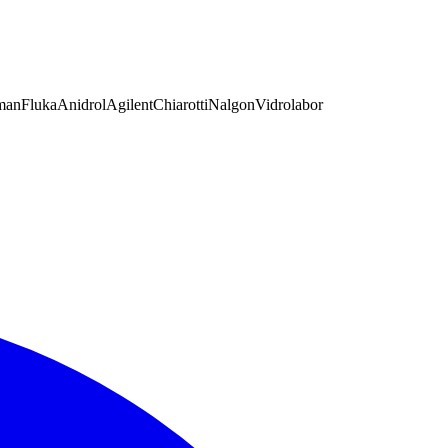
man
Fluka
Anidrol
Agilent
Chiarotti
Nalgon
Vidrolabor