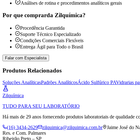
Análises de rotina e procedimentos analíticos gerais
Por que comprar
da Zilquímica?
Procedência Garantida
Suporte Técnico Especializado
Condições Comerciais Flexíveis
Entrega Ágil para Todo o Brasil
Falar com Especialista
Produtos Relacionados
Soluções Analíticas
Padrões Analíticos
Ácido Sulfúrico PA
Vidrarias pa
Zil
química
TUDO PARA SEU LABORATÓRIO
Há mais de 29 anos fornecendo produtos laboratoriais de qualidade co
(16) 3434-2629
zilquimica@zilquimica.com.br
Jaime José do N
Res. e Com. Palmares
Ribeirão Preto – SP