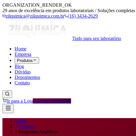
ORGANIZATION_RENDER_OK
29 anos de excelência em produtos laboratoriais / Soluções completas 
zilquimica@zilquimica.com.br
(16) 3434-2629
Tudo para seu laboratório
Home
Empresa
Produtos
Blog
Dúvidas
Depoimentos
Contato
Ir para a Loja
Solicitar Orçamento
Home
Produtos
Reagentes Analíticos