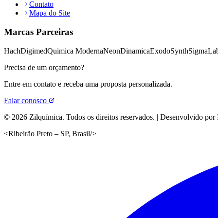
Contato
Mapa do Site
Marcas Parceiras
Hach
Digimed
Quimica Moderna
Neon
Dinamica
Exodo
Synth
Sigma
Lab
Precisa de um orçamento?
Entre em contato e receba uma proposta personalizada.
Falar conosco
©
2026
Zilquímica. Todos os direitos reservados. | Desenvolvido por
<
Ribeirão Preto – SP, Brasil
/>