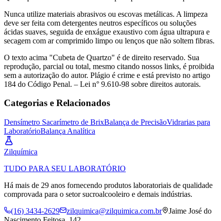
Nunca utilize materiais abrasivos ou escovas metálicas. A limpeza
deve ser feita com detergentes neutros específicos ou soluções
ácidas suaves, seguida de enxágue exaustivo com água ultrapura e
secagem com ar comprimido limpo ou lenços que não soltem fibras.
O texto acima "Cubeta de Quartzo" é de direito reservado. Sua
reprodução, parcial ou total, mesmo citando nossos links, é proibida
sem a autorização do autor. Plágio é crime e está previsto no artigo
184 do Código Penal. – Lei n° 9.610-98 sobre direitos autorais.
Categorias e Relacionados
Densímetro Sacarímetro de Brix
Balança de Precisão
Vidrarias para
Laboratório
Balança Analítica
Zil
química
TUDO PARA SEU LABORATÓRIO
Há mais de 29 anos fornecendo produtos laboratoriais de qualidade
comprovada para o setor sucroalcooleiro e demais indústrias.
(16) 3434-2629
zilquimica@zilquimica.com.br
Jaime José do
Nascimento Feitosa, 142