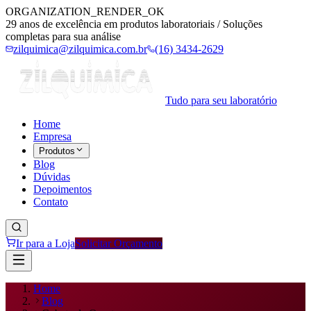
ORGANIZATION_RENDER_OK
29 anos de excelência em produtos laboratoriais / Soluções
completas para sua análise
zilquimica@zilquimica.com.br
(16) 3434-2629
Tudo para seu laboratório
Home
Empresa
Produtos
Blog
Dúvidas
Depoimentos
Contato
Ir para a Loja
Solicitar Orçamento
Home
Blog