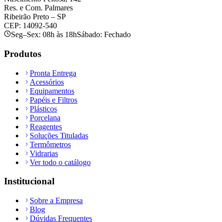
Res. e Com. Palmares
Ribeirão Preto – SP
CEP: 14092-540
Seg–Sex: 08h às 18h
Sábado: Fechado
Produtos
Pronta Entrega
Acessórios
Equipamentos
Papéis e Filtros
Plásticos
Porcelana
Reagentes
Soluções Tituladas
Termômetros
Vidrarias
Ver todo o catálogo
Institucional
Sobre a Empresa
Blog
Dúvidas Frequentes