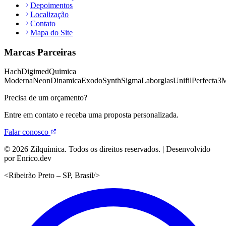
Depoimentos
Localização
Contato
Mapa do Site
Marcas Parceiras
Hach
Digimed
Quimica
Moderna
Neon
Dinamica
Exodo
Synth
Sigma
Laborglas
Unifil
Perfecta
3
Precisa de um orçamento?
Entre em contato e receba uma proposta personalizada.
Falar conosco
©
2026
Zilquímica. Todos os direitos reservados. | Desenvolvido
por Enrico.dev
<
Ribeirão Preto – SP, Brasil
/>