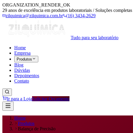
ORGANIZATION_RENDER_OK
29 anos de excelência em produtos laboratoriais / Soluções completas 
zilquimica@zilquimica.com.br
(16) 3434-2629
Tudo para seu laboratório
Home
Empresa
Produtos
Blog
Dúvidas
Depoimentos
Contato
Ir para a Loja
Solicitar Orçamento
Home
Produtos
Balança de Precisão